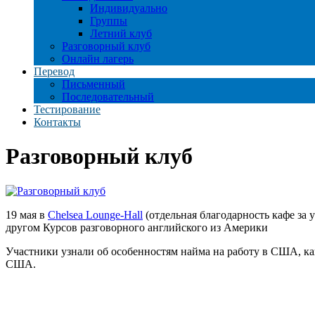
Индивидуально
Группы
Летний клуб
Разговорный клуб
Онлайн лагерь
Перевод
Письменный
Последовательный
Тестирование
Контакты
Разговорный клуб
19 мая в
Chelsea Lounge-Hall
(отдельная благодарность кафе за 
другом Курсов разговорного английского из Америки
Участники узнали об особенностям найма на работу в США, ка
США.