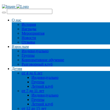
О нас
История
Награды
Мероприятия
Новости
Отзывы
Взрослым
Индивидуально
Группы
Корпоративное обучение
Разговорный клуб
Детям
от 4 до 6 лет
Индивидуально
Группы
Летний клуб
от 7 до 11 лет
Индивидуально
Группы
Летний клуб
от 12 до 15 лет